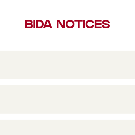
BIDA NOTICES
D
ালক, বাংলাদেশ বিনিয়োগ উন্নয়ন কর্তৃপক্ষ এর পাসপোর্ট অনাপত্তি সনদ
A
D