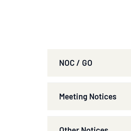
NOC / GO
TITLE
Meeting Notices
জনাব সিকদার দিদারুল ,সহকারী পরিচ
TITLE
Other Notices