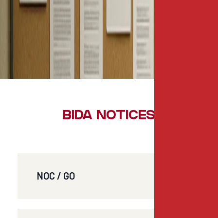
BIDA NOTICES
NOC / GO