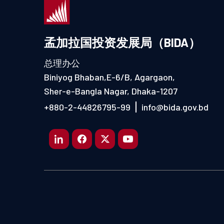
孟加拉国投资发展局（BIDA）
总理办公
Biniyog Bhaban,E-6/B, Agargaon,
Sher-e-Bangla Nagar, Dhaka-1207
+880-2-44826795-99
info@bida.gov.bd