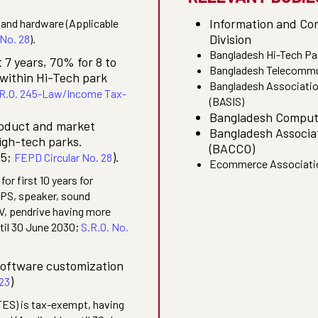
Information and Co
 and hardware (Applicable
Division
 No. 28
).
Bangladesh Hi-Tech Pa
 7 years, 70% for 8 to
Bangladesh Telecommu
 within Hi-Tech park
Bangladesh Associatio
R.O. 245-Law/Income Tax-
(BASIS)
Bangladesh Compute
roduct and market
Bangladesh Associat
high-tech parks.
(BACCO)
25;
).
FEPD Circular No. 28
Ecommerce Associatio
r first 10 years for
PS, speaker, sound
V, pendrive having more
til 30 June 2030;
S.R.O. No.
software customization
)
23
TES) is tax-exempt, having