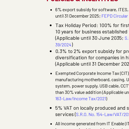
6% export subsidy for software, ITES,
until 31 December 2025;
FEPD Circular
Tax Holiday Period: 100% for first
10 years for business established
(Applicable until 30 June 2035;
S.
)
39/2024
0.3% to 2% export subsidy for p
diversification for companies in 
(Applicable until 31 December 20
Exempted Corporate Income Tax (CIT) fo
manufacturing motherboard, casing, U
system, power supply, USB cable, CCT
than 30% value addition (Applicable un
163-Law/Income Tax/2021
)
5% VAT on locally produced and 
services (
S.R.O. No. 154-Law/VAT/20
All income generated from IT Enable (I