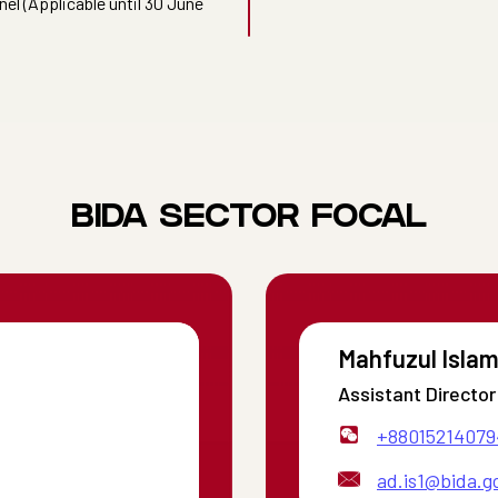
el (Applicable until 30 June
BIDA SECTOR FOCAL
Mahfuzul Isla
Assistant Director
+88015214079
ad.is1@bida.g