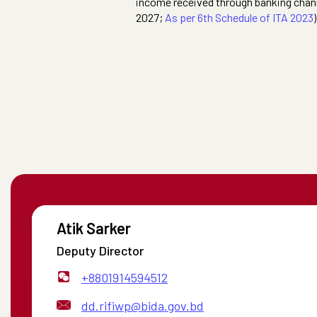
income received through banking chann
2027;
As per 6th Schedule of ITA 2023
)
Sheikh Rasibul Islam
Atik Sarker
Deputy Director
Deputy Director
+8801712595962
+8801914594512
dd.is3@bida.gov.bd
dd.rifiwp@bida.gov.bd